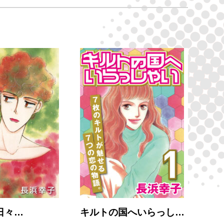
日々…
キルトの国へいらっし…
主と