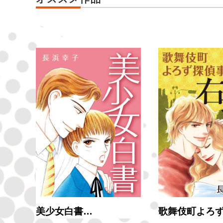
美少女白書…
歌舞伎町よろ