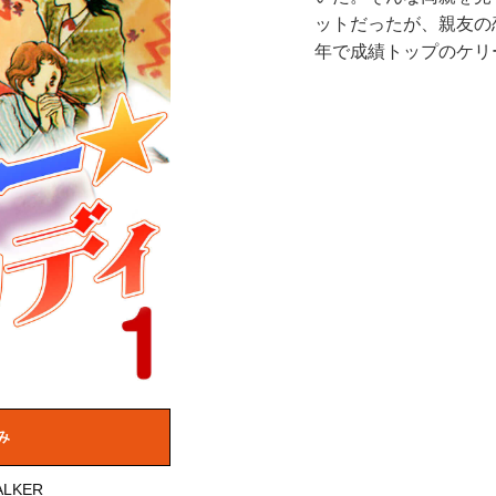
ットだったが、親友の
年で成績トップのケリ
み
LKER