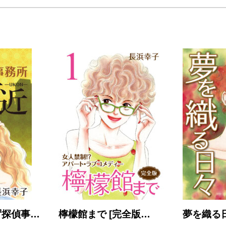
ず探偵事…
檸檬館まで [完全版…
夢を織る