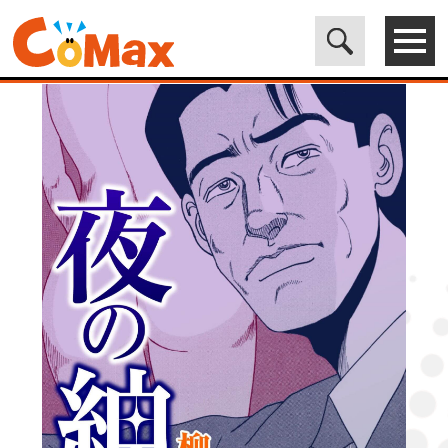
電子書籍マンガ CoMax(コマックス)公式サイト - 株式会社ICE
>
LEGEND
>
夜の紳士