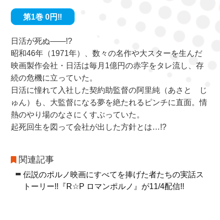
第1巻 0円‼
日活が死ぬ――!?
昭和46年（1971年）、数々の名作や大スターを生んだ
映画製作会社・日活は毎月1億円の赤字をタレ流し、存
続の危機に立っていた。
日活に憧れて入社した契約助監督の阿里純（あさと じ
ゅん）も、大監督になる夢を絶たれるピンチに直面。情
熱のやり場のなさにくすぶっていた。
起死回生を図って会社が出した方針とは…!?
関連記事
伝説のポルノ映画にすべてを捧げた者たちの実話ス
トーリー!!『R☆P ロマンポルノ』が11/4配信!!