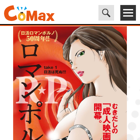
電子書籍マンガ CoMax(コマックス)公式サイト - 株式会社ICE
>
ORIGINAL
>
R★P ロマンポルノ1［話売］