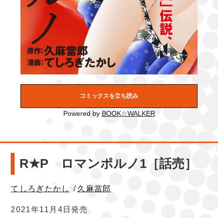
コミックスを立ち読み
Powered by
BOOK☆WALKER
R★P ロマンポルノ1［話売］
てしろぎたかし
/
久麻當郎
2021年11月4日発売