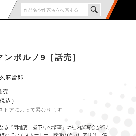
マンポルノ9［話売］
久麻當郎
発売
税込）
ストアによって異なります。
なる『団地妻 昼下りの情事』の社内試写会が行わ
おぼれていくストーリー、映像の迫力にアリは「傑