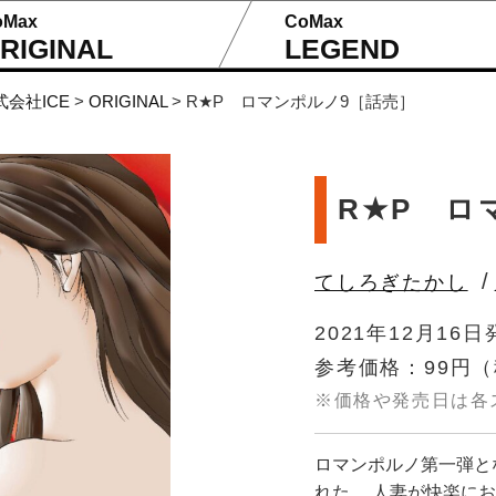
oMax
CoMax
RIGINAL
LEGEND
式会社ICE
>
ORIGINAL
>
R★P ロマンポルノ9［話売］
R★P ロ
/
てしろぎたかし
2021年12月16日
参考価格：99円
（
※価格や発売日は各
ロマンポルノ第一弾と
れた。 人妻が快楽に