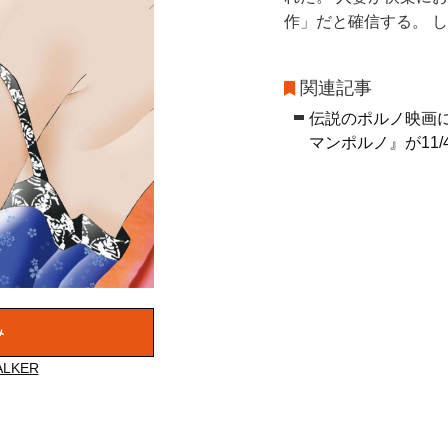
作」だと確信する。 
関連記事
伝説のポルノ映画に
マンポルノ』が11/4
み
LKER