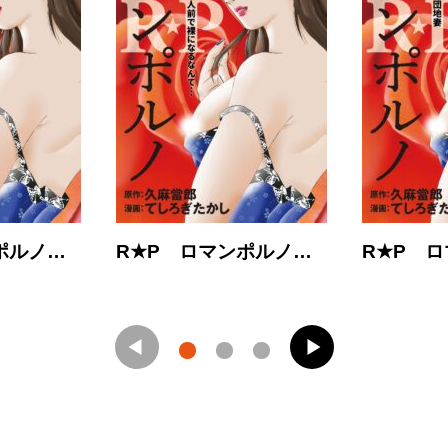
ポルノ…
R★P ロマンポルノ…
R★P 