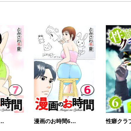
…
漫画のお時間6…
性癖クラ