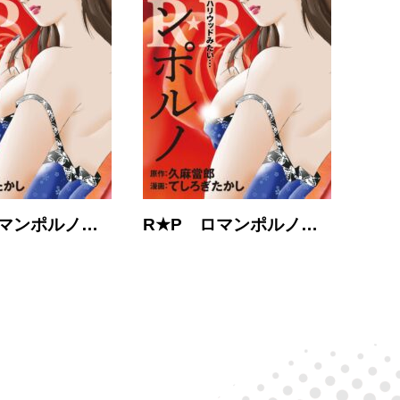
ロマンポルノ…
R★P ロマンポルノ…
R★