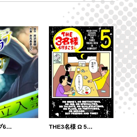
ブ6…
THE3名様 Ω 5…
THE