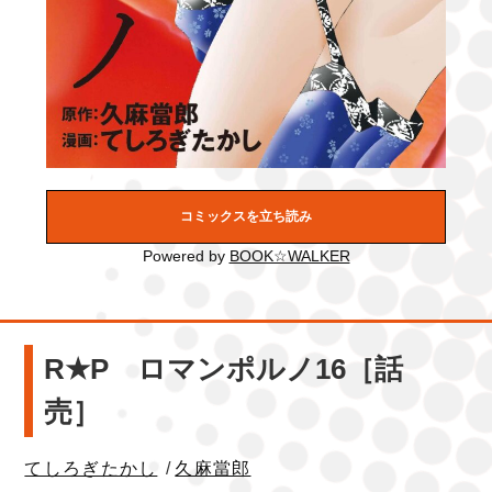
コミックスを立ち読み
Powered by
BOOK☆WALKER
R★P ロマンポルノ16［話
売］
てしろぎたかし
/
久麻當郎