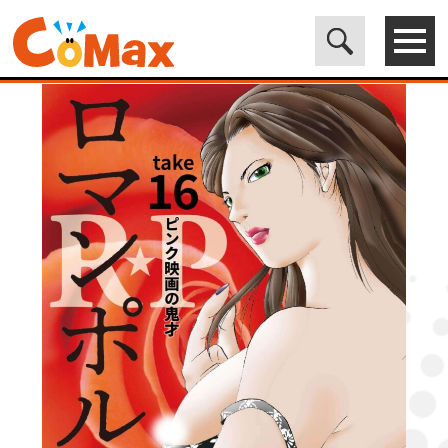
電子書籍マンガ CoMax(コマックス)公式サイト - 株式会社ICE
>
ORIGINAL
>
R★P ロマンポルノ16［話売］