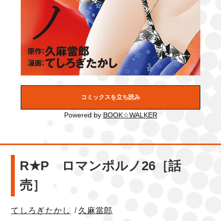
コミックスを立ち読み
Powered by
BOOK☆WALKER
R★P ロマンポルノ26［話
売］
てしろぎたかし
/
久麻當郎