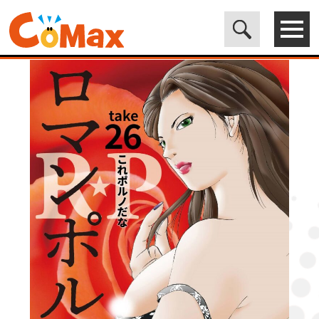
電子書籍マンガ CoMax(コマックス)公式サイト - 株式会社ICE
>
ORIGINAL
>
R★P ロマンポルノ26［話売］