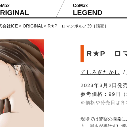
oMax
CoMax
RIGINAL
LEGEND
式会社ICE
>
ORIGINAL
>
R★P ロマンポルノ39［話売］
R★P ロ
/
てしろぎたかし
2023年3月2日発
参考価格：99円
（
※価格や発売日は各
現場では警察の摘発に
方、脚本が書けずに燻