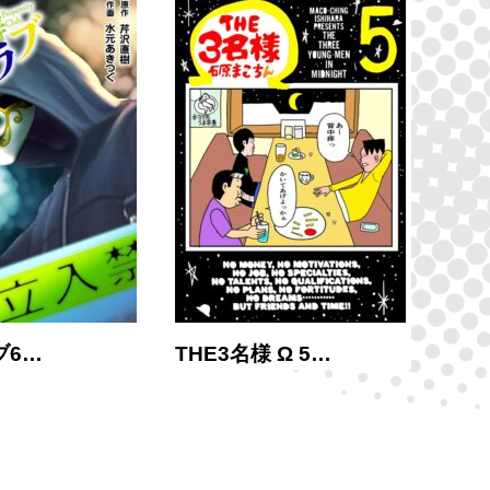
ブ6…
THE3名様 Ω 5…
THE