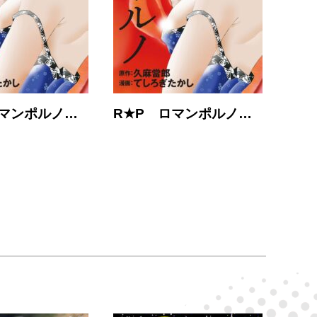
ロマンポルノ…
R★P ロマンポルノ…
R★