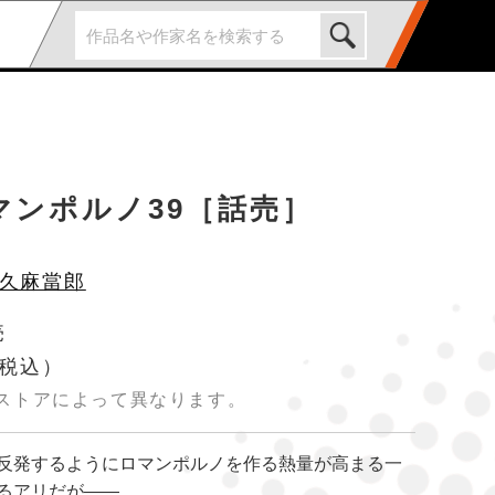
マンポルノ39［話売］
久麻當郎
売
税込）
ストアによって異なります。
反発するようにロマンポルノを作る熱量が高まる一
るアリだが――。