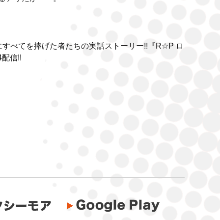
すべてを捧げた者たちの実話ストーリー!!『R☆P ロ
配信!!