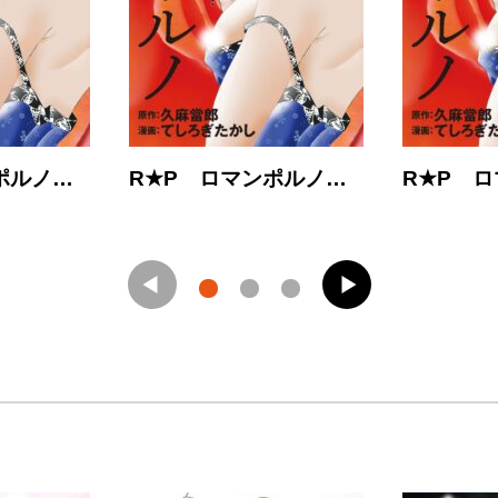
ポルノ…
R★P ロマンポルノ…
R★P 