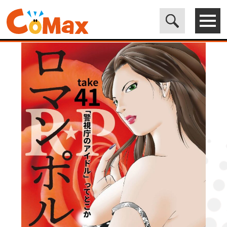
電子書籍マンガ CoMax(コマックス)公式サイト - 株式会社ICE
>
ORIGINAL
>
R★P ロマンポルノ41［話売］