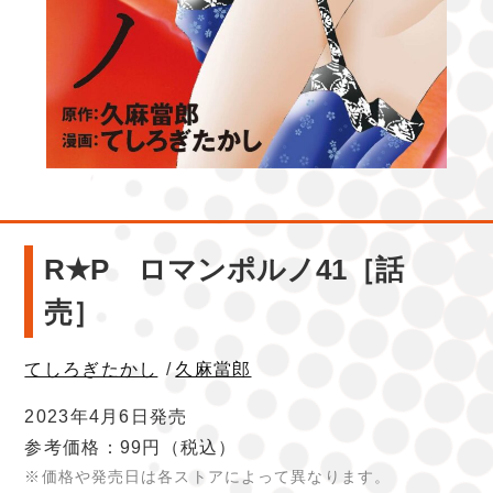
R★P ロマンポルノ41［話
売］
てしろぎたかし
/
久麻當郎
2023年4月6日発売
参考価格：99円
（税込）
※価格や発売日は各ストアによって異なります。