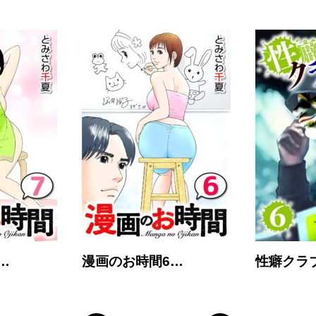
…
漫画のお時間6…
性癖クラ