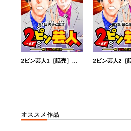
2ピン芸人1［話売］…
2ピン芸人2［
オススメ作品