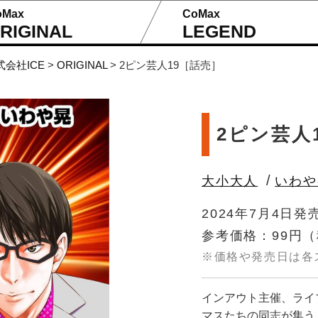
oMax
CoMax
RIGINAL
LEGEND
式会社ICE
>
ORIGINAL
>
2ピン芸人19［話売］
2ピン芸人
/
大小大人
いわや
2024年7月4日発
参考価格：99円
（
※価格や発売日は各
インアウト主催、ライ
マスたちの同志が集う