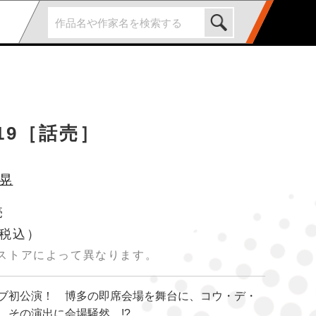
19［話売］
晃
売
税込）
ストアによって異なります。
ブ初公演！ 博多の即席会場を舞台に、コウ・デ・
。その演出に会場騒然…!?