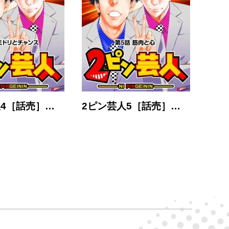
人4［話売］…
2ピン芸人5［話売］…
2ピ