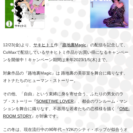
12/23(金)より、
サキヒトミ
作『
路地裏Magic
』の配信を記念して、
CoMaxで配信しているサキヒトミ作品がお買い得になるキャンペー
ンを開催中！キャンペーン期間は来年2023/1/5(木)まで。
対象作品の『路地裏Magic』は 路地裏の美容室を舞台に織りなす、
オトナたちのヒューマン・ストーリー。
その他、「自由」という束縛に身を寄せ合う、ふたりの男女のラ
ブ・ストーリー『
SOMETIME LOVER
』、都会のワンルーム・マン
ションを舞台に織りなす、不器用な若者たちの恋模様を描く『
ONE-
ROOM STORY
』が対象です。
この冬は、現在流行中の90年代～Y2Kのシティ・ポップが似合うオ