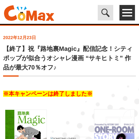
電子書籍マンガ CoMax(コマックス)公式サイト - 株式会社ICE
>
ト
ピックス
>
【終了】祝『路地裏Magic』配信記念！シティポップが
似合うオシャレ漫画 “サキヒトミ” 作品が最大70％オフ♪
2022年12月23日
【終了】祝『路地裏Magic』配信記念！シティ
ポップが似合うオシャレ漫画 “サキヒトミ” 作
品が最大70％オフ♪
※本キャンペーンは終了しました※