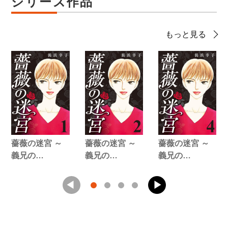
シリーズ作品
もっと見る
薔薇の迷宮 ～
薔薇の迷宮 ～
薔薇の迷宮 ～
義兄の…
義兄の…
義兄の…