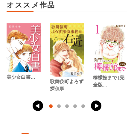
オススメ作品
美少女白書…
檸檬館まで [完
歌舞伎町よろず
全版…
探偵事…