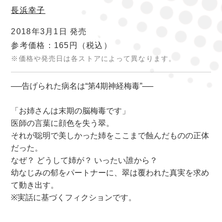
長浜幸子
2018年3月1日 発売
参考価格：165円
（税込）
※価格や発売日は各ストアによって異なります。
──告げられた病名は“第4期神経梅毒”──
「お姉さんは末期の脳梅毒です」
医師の言葉に顔色を失う翠。
それが聡明で美しかった姉をここまで蝕んだものの正体
だった。
なぜ？ どうして姉が？ いったい誰から？
幼なじみの郁をパートナーに、翠は覆われた真実を求め
て動き出す。
※実話に基づくフィクションです。