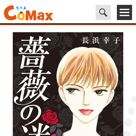
電子書籍マンガ CoMax(コマックス)公式サイト - 株式会社ICE
>
LEGEND
>
薔薇の迷宮 ～義兄の死、姉の失踪、妹が探し求める真実
～ (3)