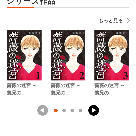
シリーズ作品
もっと見る
薔薇の迷宮 ～
薔薇の迷宮 ～
薔薇の迷宮 ～
義兄の…
義兄の…
義兄の…