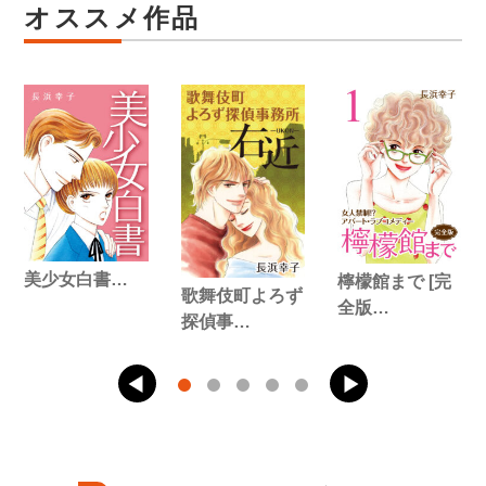
オススメ作品
美少女白書…
檸檬館まで [完
歌舞伎町よろず
全版…
探偵事…