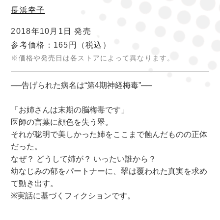
長浜幸子
2018年10月1日 発売
参考価格：165円
（税込）
※価格や発売日は各ストアによって異なります。
──告げられた病名は“第4期神経梅毒”──
「お姉さんは末期の脳梅毒です」
医師の言葉に顔色を失う翠。
それが聡明で美しかった姉をここまで蝕んだものの正体
だった。
なぜ？ どうして姉が？ いったい誰から？
幼なじみの郁をパートナーに、翠は覆われた真実を求め
て動き出す。
※実話に基づくフィクションです。