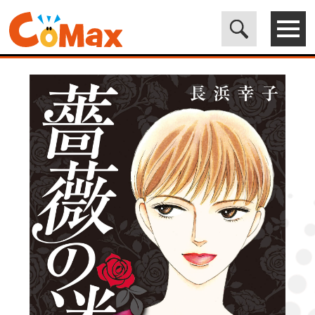
電子書籍マンガ CoMax(コマックス)公式サイト - 株式会社ICE
>
LEGEND
>
薔薇の迷宮 ～義兄の死、姉の失踪、妹が探し求める真実
～ (10)