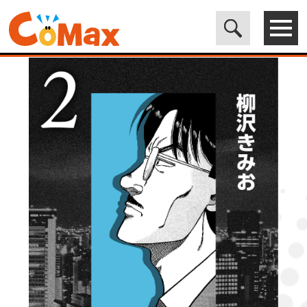
電子書籍マンガ CoMax(コマックス)公式サイト - 株式会社ICE
>
LEGEND
>
夜に蠢く2