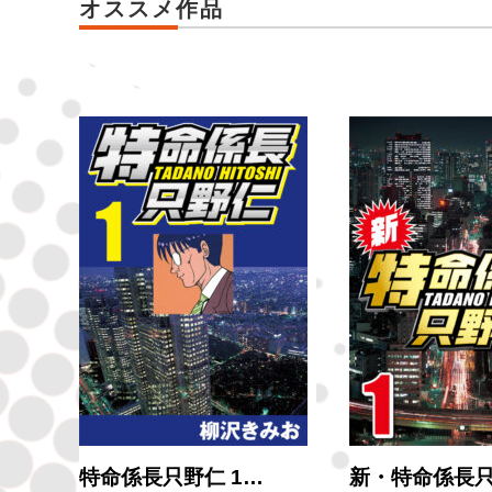
オススメ作品
ン…
特命係長只野仁 1…
新・特命係長只