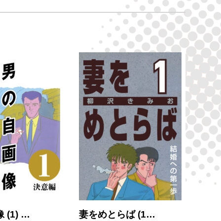
(1) …
妻をめとらば (1…
大市