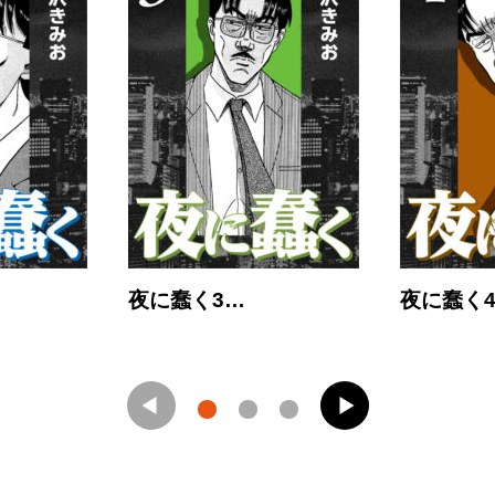
夜に蠢く3…
夜に蠢く