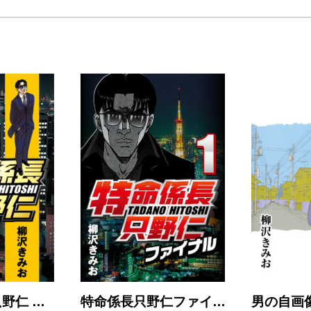
野仁 …
特命係長只野仁ファイ…
男の自画像 