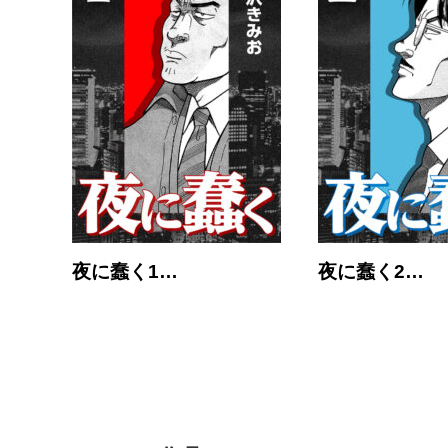
夜に蠢く1…
夜に蠢く2…