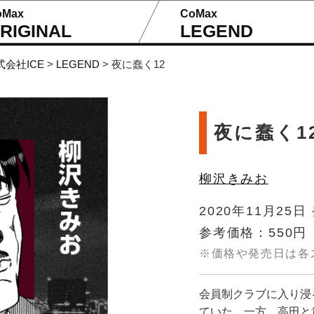
oMax
CoMax
RIGINAL
LEGEND
式会社ICE
>
LEGEND
>
夜に蠢く12
夜に蠢く1
柳沢きみお
2020年11月25日
参考価格：550円
※価格や発売日は各
会員制クラブに入り浸
ていた。一方、高田と