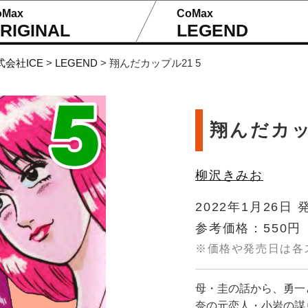
oMax
CoMax
RIGINAL
LEGEND
式会社ICE
>
LEGEND
>
翔んだカップル21 5
翔んだカッ
柳沢きみお
2022年1月26日 
参考価格：550円
※価格や発売日は各
母・圭の話から、勇一
奈の元恋人・小岩の謀