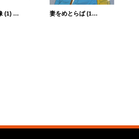
(1) …
妻をめとらば (1…
大市