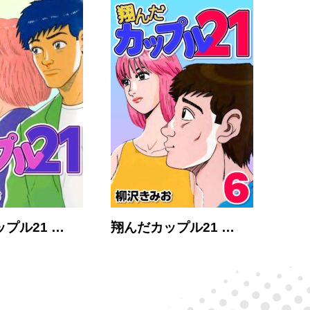
プル21 …
翔んだカップル21 …
翔ん