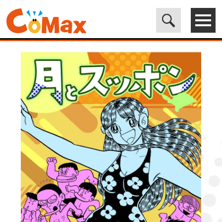
電子書籍マンガ CoMax(コマックス)公式サイト - 株式会社ICE
>
LEGEND
>
月とスッポン5