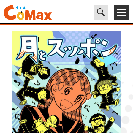
電子書籍マンガ CoMax(コマックス)公式サイト - 株式会社ICE
>
LEGEND
>
月とスッポン6