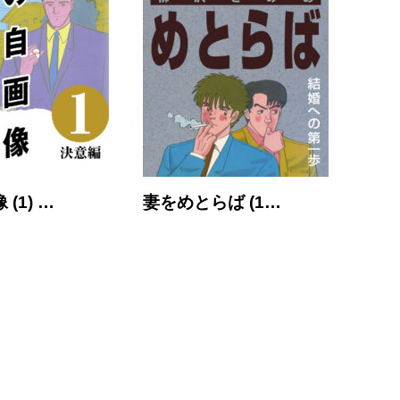
(1) …
妻をめとらば (1…
大市