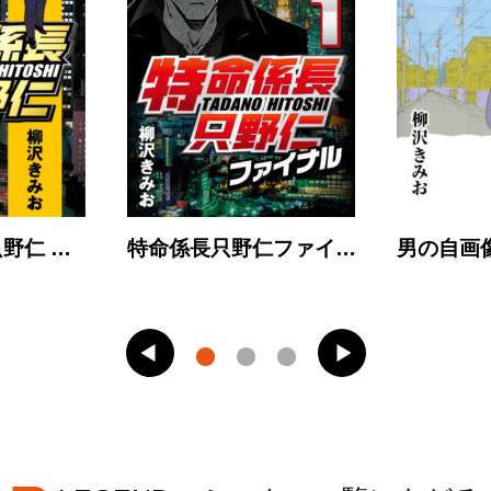
野仁 …
特命係長只野仁ファイ…
男の自画像 