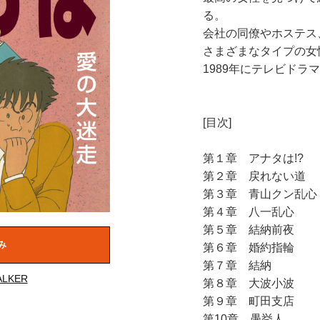
る。
会社の同僚やホステス
さまざまなタイプの女
1989年にテレビドラ
[目次]
第１章 アナタは!?
第２章 戻れない道
第３章 青山クン乱心
第４章 八一乱心
第５章 結納前夜
み
第６章 婚約指輪
第７章 結納
LKER
第８章 大波小波
第９章 町田支店
第10章 愚挙人