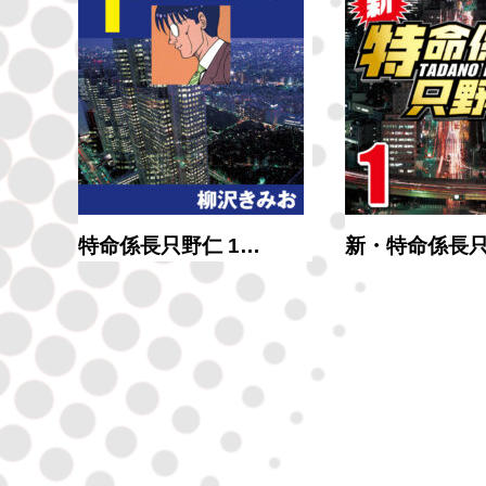
ン…
特命係長只野仁 1…
新・特命係長只