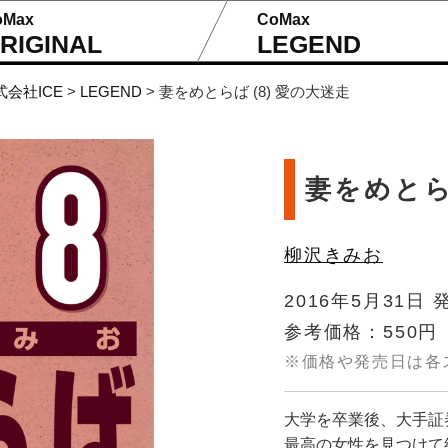
oMax
CoMax
RIGINAL
LEGEND
式会社ICE
>
LEGEND
>
妻をめとらば (8) 愛の大迷走
妻をめとら
柳沢きみお
2016年5月31日 
参考価格：550円
※価格や発売日は各
大学を卒業後、大手証
最高の女性を見つけて