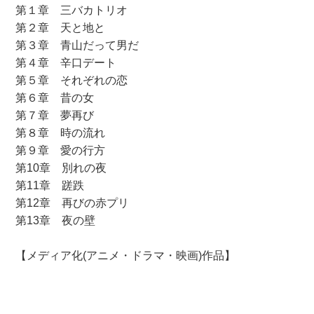
第１章 三バカトリオ
第２章 天と地と
第３章 青山だって男だ
第４章 辛口デート
第５章 それぞれの恋
第６章 昔の女
第７章 夢再び
第８章 時の流れ
第９章 愛の行方
第10章 別れの夜
第11章 蹉跌
第12章 再びの赤プリ
第13章 夜の壁
【メディア化(アニメ・ドラマ・映画)作品】