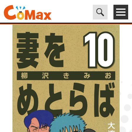
電子書籍マンガ CoMax(コマックス)公式サイト - 株式会社ICE
>
LEGEND
>
妻をめとらば (10) 大流転