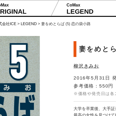
oMax
CoMax
RIGINAL
LEGEND
式会社ICE
>
LEGEND
>
妻をめとらば (5) 恋の袋小路
妻をめとら
柳沢きみお
2016年5月31日 
参考価格：550円
※価格や発売日は各
大学を卒業後、大手証
最高の女性を見つけて