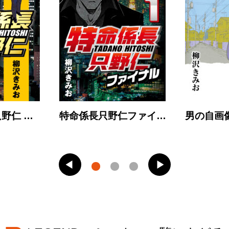
野仁 …
特命係長只野仁ファイ…
男の自画像 