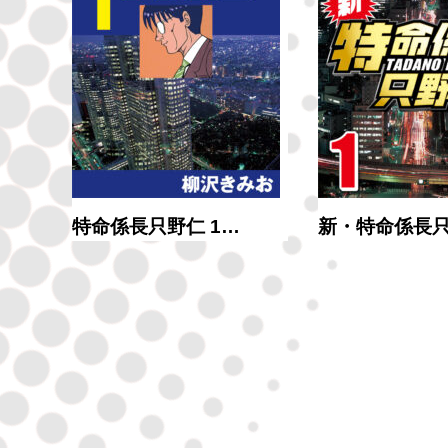
ン…
特命係長只野仁 1…
新・特命係長只