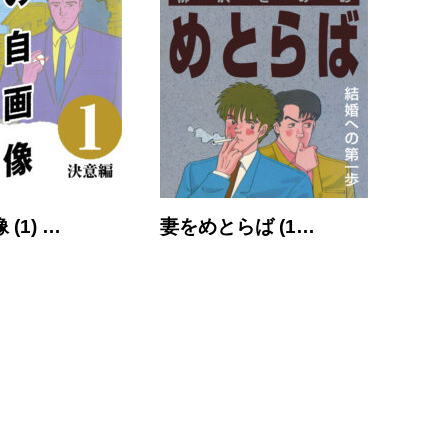
(1) …
妻をめとらば (1…
大市