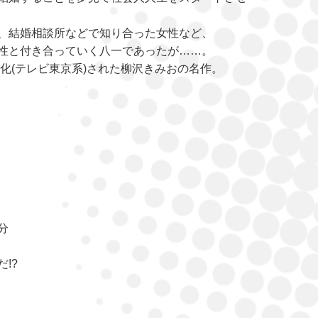
、結婚相談所などで知り合った女性など、
性と付き合っていく八一であったが……。
マ化(テレビ東京系)された柳沢きみおの名作。
分
!?