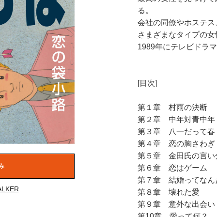
る。
会社の同僚やホステス
さまざまなタイプの女
1989年にテレビドラ
[目次]
第１章 村雨の決断
第２章 中年対青中年
第３章 八一だって春
第４章 恋の胸さわぎ
第５章 金田氏の言い
み
第６章 恋はゲーム
第７章 結婚ってなんだ
LKER
第８章 壊れた愛
第９章 意外な出会い
第10章 愛って何？