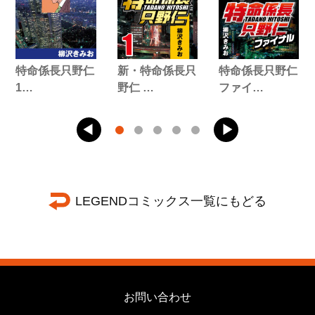
特命係長只野仁
新・特命係長只
特命係長只野仁
1…
野仁 …
ファイ…
LEGENDコミックス一覧にもどる
お問い合わせ