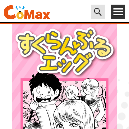
電子書籍マンガ CoMax(コマックス)公式サイト - 株式会社ICE
>
LEGEND
>
すくらんぶるエッグ2