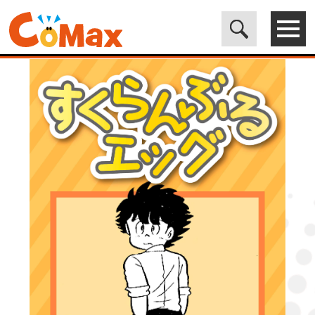
電子書籍マンガ CoMax(コマックス)公式サイト - 株式会社ICE
>
LEGEND
>
すくらんぶるエッグ9