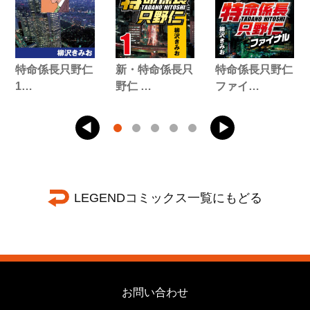
特命係長只野仁
新・特命係長只
特命係長只野仁
1…
野仁 …
ファイ…
LEGENDコミックス一覧にもどる
お問い合わせ