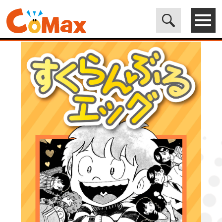
電子書籍マンガ CoMax(コマックス)公式サイト - 株式会社ICE
>
LEGEND
>
すくらんぶるエッグ3