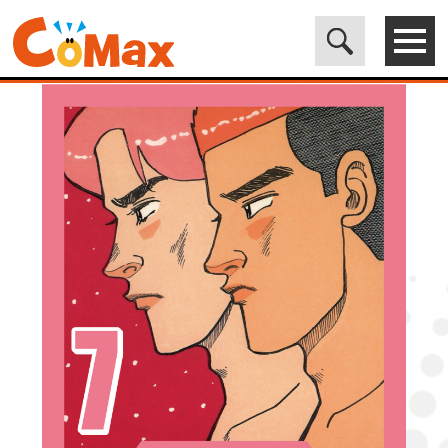
電子書籍マンガ CoMax(コマックス)公式サイト - 株式会社ICE
>
LEGEND
>
[正しい性聖書] 形式結婚 (7) 流転