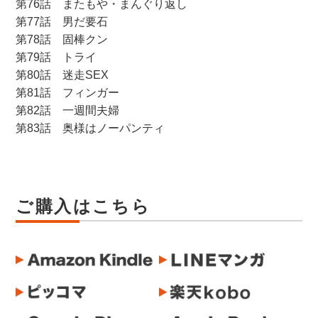
第76話 またもや・まんぐり返し
第77話 男だ要石
第78話 固棒クン
第79話 トライ
第80話 迷走SEX
第81話 フィンガー
第82話 一週間夫婦
第83話 奥様はノーパンティ
ご購入はこちら