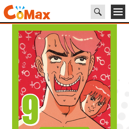
電子書籍マンガ CoMax(コマックス)公式サイト - 株式会社ICE
>
LEGEND
>
[正しい性聖書] 形式結婚 (9) 熟乱