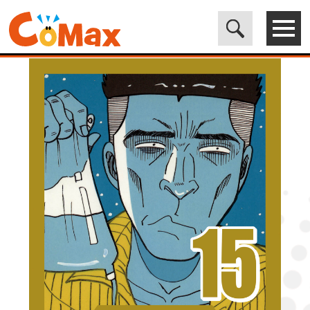
電子書籍マンガ CoMax(コマックス)公式サイト - 株式会社ICE
>
LEGEND
>
[正しい性聖書] 形式結婚 (15) 点滴の人