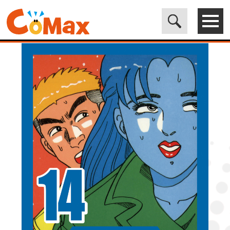
電子書籍マンガ CoMax(コマックス)公式サイト - 株式会社ICE
>
LEGEND
>
[正しい性聖書] 形式結婚 (14) SM天国